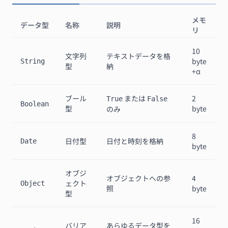
メモ
データ型
名称
説明
リ
10
文字列
テキストデータを格
byte
String
型
納
+α
ブール
または
2
True
False
Boolean
型
byte
のみ
8
日付型
日付と時刻を格納
Date
byte
オブジ
オブジェクトへの参
4
ェクト
Object
照
byte
型
16
バリア
あらゆるデータ型を