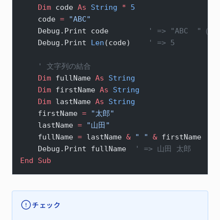
    Dim
 code 
As
 String
 *
 5
    code 
=
 "ABC"
    Debug.Print code         
' => "ABC  
    Debug.Print 
Len
(code)    
' => 5
    ' 文字列の結合
    Dim
 fullName 
As
 String
    Dim
 firstName 
As
 String
    Dim
 lastName 
As
 String
    firstName 
=
 "太郎"
    lastName 
=
 "山田"
    fullName 
=
 lastName 
&
 " "
 &
 firstName
    Debug.Print fullName  
' => 山田 太郎
End Sub
チェック