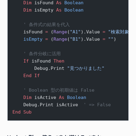
    Dim
 isFound 
As
 Boolean
    Dim
 isEmpty 
As
 Boolean
    ' 条件式の結果を代入
    isFound 
=
 (
Range
(
"A1"
).Value 
=
 "検索対象"
)
    isEmpty
 =
 (
Range
(
"B1"
).Value 
=
 ""
)
    ' 条件分岐に活用
    If
 isFound 
Then
        Debug.Print 
"見つかりました"
    End If
    ' Boolean 型の初期値は False
    Dim
 isActive 
As
 Boolean
    Debug.Print isActive  
' => False
End Sub