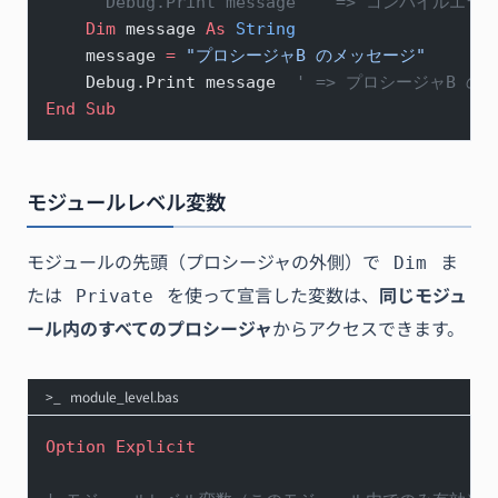
    ' Debug.Print message  ' => コンパイルエラ
    Dim
 message 
As
 String
    message 
=
 "プロシージャB のメッセージ"
    Debug.Print message  
' => プロシージャB の
End Sub
モジュールレベル変数
モジュールの先頭（プロシージャの外側）で
ま
Dim
たは
を使って宣言した変数は、
同じモジュ
Private
ール内のすべてのプロシージャ
からアクセスできます。
module_level.bas
Option Explicit