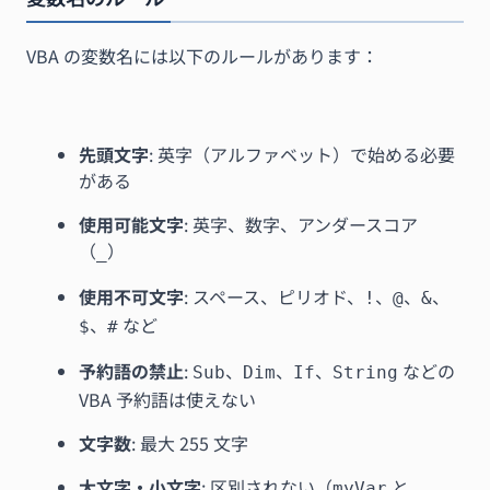
VBA の変数名には以下のルールがあります：
先頭文字
: 英字（アルファベット）で始める必要
がある
使用可能文字
: 英字、数字、アンダースコア
（
）
_
使用不可文字
: スペース、ピリオド、
、
、
、
!
@
&
、
など
$
#
予約語の禁止
:
、
、
、
などの
Sub
Dim
If
String
VBA 予約語は使えない
文字数
: 最大 255 文字
大文字・小文字
: 区別されない（
と
myVar