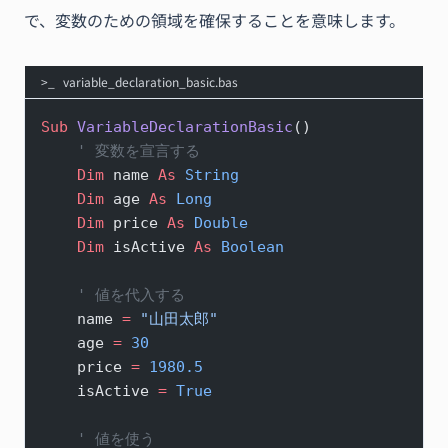
で、変数のための領域を確保することを意味します。
variable_declaration_basic.bas
Sub
 VariableDeclarationBasic
()
    ' 変数を宣言する
    Dim
 name 
As
 String
    Dim
 age 
As
 Long
    Dim
 price 
As
 Double
    Dim
 isActive 
As
 Boolean
    ' 値を代入する
    name 
=
 "山田太郎"
    age 
=
 30
    price 
=
 1980.5
    isActive 
=
 True
    ' 値を使う