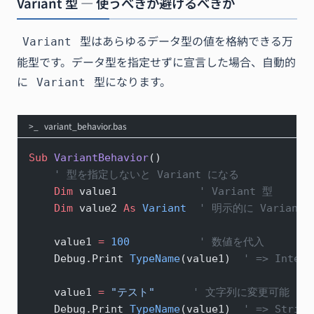
Variant 型 — 使うべきか避けるべきか
型はあらゆるデータ型の値を格納できる万
Variant
能型です。データ型を指定せずに宣言した場合、自動的
に
型になります。
Variant
variant_behavior.bas
Sub
 VariantBehavior
()
    ' 型を指定しないと Variant になる
    Dim
 value1             
' Variant 型
    Dim
 value2 
As
 Variant
  ' 明示的に Varian
    value1 
=
 100
           ' 数値を代入
    Debug.Print 
TypeName
(value1)  
' => Intege
    value1 
=
 "テスト"
      ' 文字列に変更可能
    Debug.Print 
TypeName
(value1)  
' => String