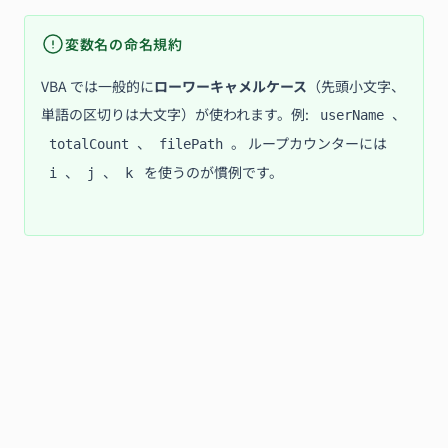
変数名の命名規約
VBA では一般的に
ローワーキャメルケース
（先頭小文字、
単語の区切りは大文字）が使われます。例:
、
userName
、
。 ループカウンターには
totalCount
filePath
、
、
を使うのが慣例です。
i
j
k