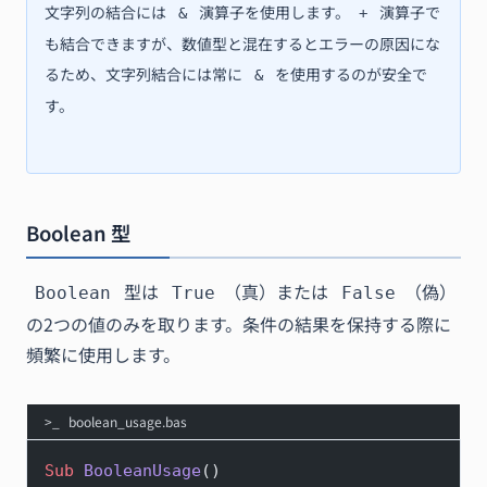
文字列の結合には
演算子を使用します。
演算子で
&
+
も結合できますが、数値型と混在するとエラーの原因にな
るため、文字列結合には常に
を使用するのが安全で
&
す。
Boolean 型
型は
（真）または
（偽）
Boolean
True
False
の2つの値のみを取ります。条件の結果を保持する際に
頻繁に使用します。
boolean_usage.bas
Sub
 BooleanUsage
()