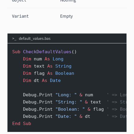
Object
Empty
Variant
default_values.bas
Sub
 CheckDefaultValues
()
    Dim
 num 
As
 Long
    Dim
 text 
As
 String
    Dim
 flag 
As
 Boolean
    Dim
 dt 
As
 Date
    Debug.Print 
"Long: "
 &
 num     
' => Long:
    Debug.Print 
"String: "
 &
 text  
' => Strin
    Debug.Print 
"Boolean: "
 &
 flag 
' => Boole
    Debug.Print 
"Date: "
 &
 dt      
' => Date:
End Sub