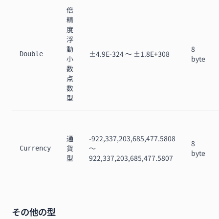
倍
精
度
浮
動
8
±4.9E-324 〜 ±1.8E+308
Double
小
byte
数
点
数
型
通
-922,337,203,685,477.5808
8
貨
〜
Currency
byte
型
922,337,203,685,477.5807
その他の型