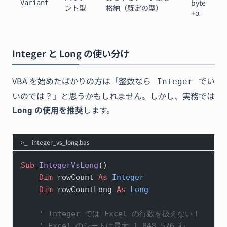
byte
Variant
ント型
格納（既定の型）
+α
Integer と Long の使い分け
VBA を始めたばかりの方は「整数なら
でい
Integer
いのでは？」と思うかもしれません。しかし、実務では
の使用を推奨
します。
Long
integer_vs_long.bas
Sub
 IntegerVsLong
()
    Dim
 rowCount 
As
 Integer
    Dim
 rowCountLong 
As
 Long
    ' Integer では Excel の行数を扱えない！
    ' Excel のシートは最大 1,048,576 行