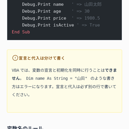
    Debug.Print name   
' => 山田太郎
    Debug.Print age    
' => 30
    Debug.Print price  
' => 1980.5
    Debug.Print isActive 
' => True
End Sub
宣言と代入は分けて書く
VBA では、変数の宣言と初期化を同時に行うことは
できま
せん
。
のような書き
Dim name As String = "山田"
方はエラーになります。宣言と代入は必ず別の行で書いて
ください。
変数名のルール