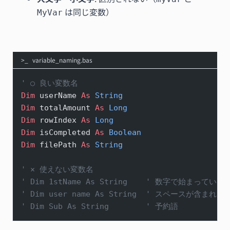
は同じ変数）
MyVar
variable_naming.bas
' ○ 良い変数名
Dim
 userName 
As
 String
Dim
 totalAmount 
As
 Long
Dim
 rowIndex 
As
 Long
Dim
 isCompleted 
As
 Boolean
Dim
 filePath 
As
 String
' × 使えない変数名
' Dim 1stName As String    ' 数字で始まっている
' Dim user name As String  ' スペースが含まれて
' Dim Sub As String        ' 予約語