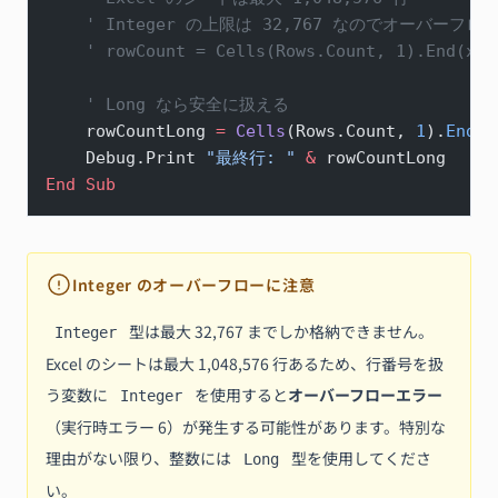
    ' Integer の上限は 32,767 なのでオーバーフ
    ' rowCount = Cells(Rows.Count, 1).End
    ' Long なら安全に扱える
    rowCountLong 
=
 Cells
(Rows.Count, 
1
).
End
(x
    Debug.Print 
"最終行: "
 &
 rowCountLong
End Sub
Integer のオーバーフローに注意
型は最大 32,767 までしか格納できません。
Integer
Excel のシートは最大 1,048,576 行あるため、行番号を扱
う変数に
を使用すると
オーバーフローエラー
Integer
（実行時エラー 6）が発生する可能性があります。特別な
理由がない限り、整数には
型を使用してくださ
Long
い。