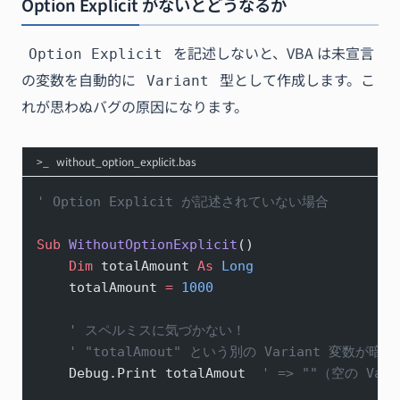
Option Explicit がないとどうなるか
を記述しないと、VBA は未宣言
Option Explicit
の変数を自動的に
型として作成します。こ
Variant
れが思わぬバグの原因になります。
without_option_explicit.bas
' Option Explicit が記述されていない場合
Sub
 WithoutOptionExplicit
()
    Dim
 totalAmount 
As
 Long
    totalAmount 
=
 1000
    ' スペルミスに気づかない！
    ' "totalAmout" という別の Variant 変数が
    Debug.Print totalAmout  
' => ""（空の Va