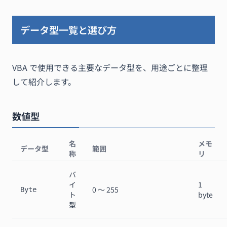
データ型一覧と選び方
VBA で使用できる主要なデータ型を、用途ごとに整理
して紹介します。
数値型
名
メモ
データ型
範囲
称
リ
バ
イ
1
0 〜 255
Byte
ト
byte
型