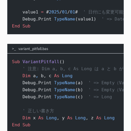
    value1 
=
 #
2025
/
01
/
01
#  
' 日付にも変更可能
    Debug.Print 
TypeName
(value1)  
' => Date
End Sub
variant_pitfall.bas
Sub
 VariantPitfall
()
    ' 注意: Dim a, b, c As Long は a と b が 
    Dim
 a
,
 b, c 
As
 Long
    Debug.Print 
TypeName
(a)  
' => Empty（Vari
    Debug.Print 
TypeName
(b)  
' => Empty（Vari
    Debug.Print 
TypeName
(c)  
' => Long
    ' 正しい書き方
    Dim
 x 
As
 Long
, y 
As
 Long
, z 
As
 Long
End Sub