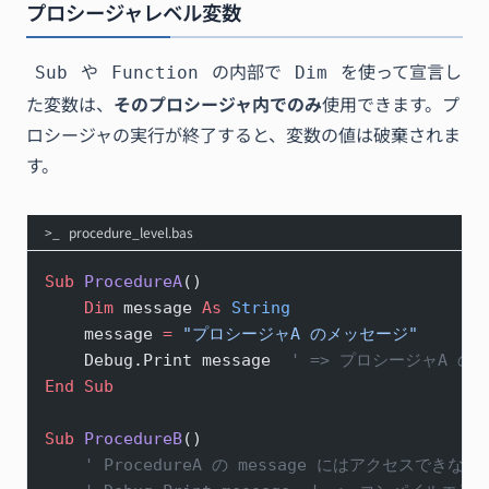
プロシージャレベル変数
や
の内部で
を使って宣言し
Sub
Function
Dim
た変数は、
そのプロシージャ内でのみ
使用できます。プ
ロシージャの実行が終了すると、変数の値は破棄されま
す。
procedure_level.bas
Sub
 ProcedureA
()
    Dim
 message 
As
 String
    message 
=
 "プロシージャA のメッセージ"
    Debug.Print message  
' => プロシージャA の
End Sub
Sub
 ProcedureB
()
    ' ProcedureA の message にはアクセスできない