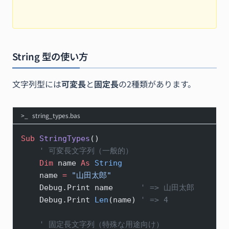
String 型の使い方
文字列型には
可変長
と
固定長
の2種類があります。
string_types.bas
Sub
 StringTypes
()
    ' 可変長文字列（一般的）
    Dim
 name 
As
 String
    name 
=
 "山田太郎"
    Debug.Print name      
' => 山田太郎
    Debug.Print 
Len
(name) 
' => 4
    ' 固定長文字列（特殊な用途向け）