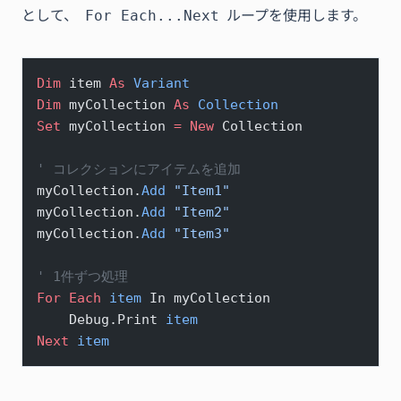
として、
ループを使用します。
For Each...Next
Dim
 item 
As
 Variant
Dim
 myCollection 
As
 Collection
Set 
myCollection 
= New 
Collection
' コレクションにアイテムを追加
myCollection.
Add
 "Item1"
myCollection.
Add
 "Item2"
myCollection.
Add
 "Item3"
' 1件ずつ処理
For
 Each
 item
 In myCollection
    Debug.Print 
item
Next
 item