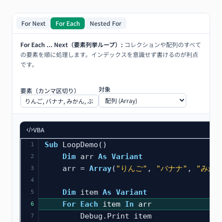
For Next
For Each
Nested For
For Each ... Next（要素列挙ループ）
:
コレクションや配列のすべて
の要素を順に処理します。インデックスを意識せず書けるのが利点
です。
対象
要素（カンマ区切り）
VBA
Sub
 LoopDemo()
1
Dim
 arr 
As
Variant
2
    arr = 
Array
(
"りんご"
, 
"バナナ"
, 
"みかん
3
4
Dim
 item 
As
Variant
5
For
Each
 item 
In
 arr
6
        Debug.Print item
7