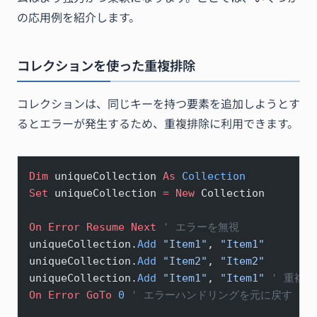
の応用例を紹介します。
コレクションを使った重複排除
コレクションは、同じキーを持つ要素を追加しようとす
るとエラーが発生するため、重複排除に利用できます。
Dim
 uniqueCollection 
As
 Collection
Set 
uniqueCollection 
= New 
Collection
On Error Resume Next 
' エラーを無視
uniqueCollection.
Add
 "Item1"
, 
"Item1"
uniqueCollection.
Add
 "Item2"
, 
"Item2"
uniqueCollection.
Add
 "Item1"
, 
"Item1"
 ' 重複
On Error GoTo 
0
 ' エラーハンドリングを元に戻す