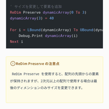
' サイズを変更して要素を追加
ReDim 
Preserve 
dynamicArray
(
0
 To
 3
)
dynamicArray
(
3
) 
=
 40
For
 i 
=
 LBound
(dynamicArray) 
To
 UBound
(dynami
    Debug.Print 
dynamicArray
(i)
Next
 i
ReDim Preserve の注意点
を使用すると、配列の先頭からの要素
ReDim Preserve
が保持されますが、2次元以上の配列で使用する場合は最
後のディメンションのみサイズを変更できます。