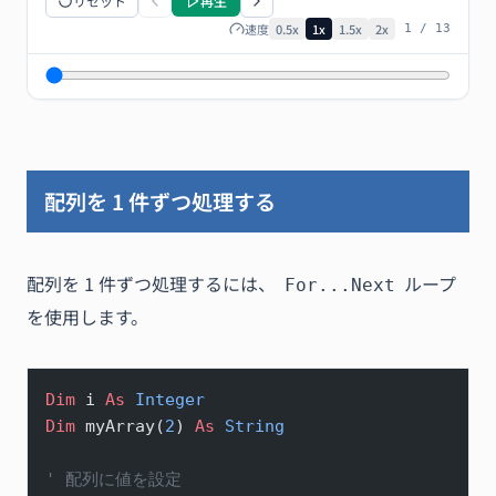
リセット
再生
速度
0.5
x
1
x
1.5
x
2
x
1
/
13
配列を 1 件ずつ処理する
配列を 1 件ずつ処理するには、
ループ
For...Next
を使用します。
Dim
 i 
As
 Integer
Dim
 myArray(
2
) 
As
 String
' 配列に値を設定