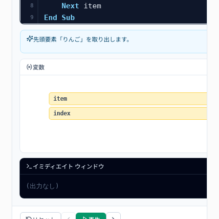
Next
 item
8
End Sub
9
先頭要素「りんご」を取り出します。
変数
item
index
イミディエイト ウィンドウ
(出力なし)