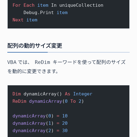
For
 Each
 item
 In uniqueCollection
    Debug.Print 
item
Next
 item
配列の動的サイズ変更
VBA では、
キーワードを使って配列のサイズ
ReDim
を動的に変更できます。
Dim
 dynamicArray() 
As
 Integer
ReDim 
dynamicArray
(
0
 To
 2
)
dynamicArray
(
0
) 
=
 10
dynamicArray
(
1
) 
=
 20
dynamicArray
(
2
) 
=
 30