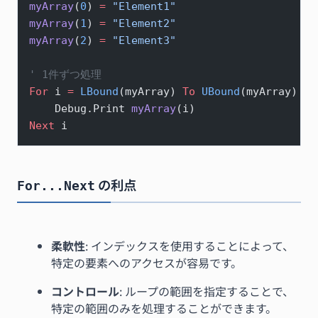
myArray
(
0
) 
=
 "Element1"
myArray
(
1
) 
=
 "Element2"
myArray
(
2
) 
=
 "Element3"
' 1件ずつ処理
For
 i 
=
 LBound
(myArray) 
To
 UBound
(myArray)
    Debug.Print 
myArray
(i)
Next
 i
の利点
For...Next
柔軟性
: インデックスを使用することによって、
特定の要素へのアクセスが容易です。
コントロール
: ループの範囲を指定することで、
特定の範囲のみを処理することができます。