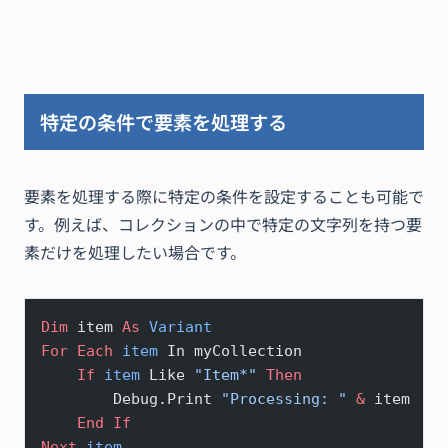
特定の条件で要素を処理する
要素を処理する際に特定の条件を設定することも可能で
す。例えば、コレクションの中で特定の文字列を持つ要
素だけを処理したい場合です。
Dim
 item 
As
 Variant
For
 Each
 item
 In myCollection
    If
 item
 Like 
"Item*"
 Then
        Debug.Print 
"Processing: "
 &
 item
    End If
Next
 item