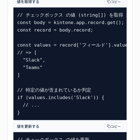
値を取得する
コピー
ユーザー選択
組織選択
// チェックボックス の値 (string[]) を取得

グループ選択
const body = kintone.app.record.get();

const record = body.record;

添付ファイル
システム
const values = record['フィールド'].value;

// => [

レコード番号
  "Slack",

作成日時
  "Teams"

更新日時
]

作成者
// 特定の値が含まれているか判定

更新者
if (values.includes('Slack')) {

テーブル
  // ...

テーブル (サブテーブル)
}
値を更新する
コピー
// チェックボックス の値を更新
