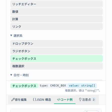
リッチエディター
数値
計算
リンク
選択系
ドロップダウン
ラジオボタン
チェックボックス
複数選択
日付・時刻
日付
チェックボックス
type:
CHECK_BOX
value:
string[]
時刻
複数選択。値は **string[]**。
日時
値を編集
JSON 構造
コード例
注意点
2
ユーザー・ファイル