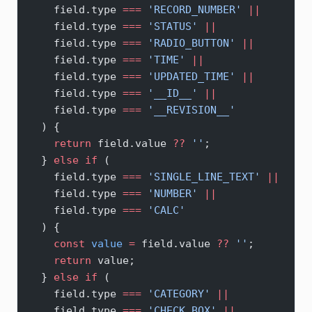
    field.type 
===
 'RECORD_NUMBER'
 ||
    field.type 
===
 'STATUS'
 ||
    field.type 
===
 'RADIO_BUTTON'
 ||
    field.type 
===
 'TIME'
 ||
    field.type 
===
 'UPDATED_TIME'
 ||
    field.type 
===
 '__ID__'
 ||
    field.type 
===
 '__REVISION__'
  ) {
    return
 field.value 
??
 ''
;
  } 
else
 if
 (
    field.type 
===
 'SINGLE_LINE_TEXT'
 ||
    field.type 
===
 'NUMBER'
 ||
    field.type 
===
 'CALC'
  ) {
    const
 value
 =
 field.value 
??
 ''
;
    return
 value;
  } 
else
 if
 (
    field.type 
===
 'CATEGORY'
 ||
    field.type 
===
 'CHECK_BOX'
 ||