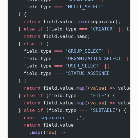
    field.type 
===
 'MULTI_SELECT'
  ) {
    return
 field.value.
join
(separator);
  } 
else
 if
 (field.type 
===
 'CREATOR'
 ||
 fiel
    return
 field.value.name;
  } 
else
 if
 (
    field.type 
===
 'GROUP_SELECT'
 ||
    field.type 
===
 'ORGANIZATION_SELECT'
 ||
    field.type 
===
 'USER_SELECT'
 ||
    field.type 
===
 'STATUS_ASSIGNEE'
  ) {
    return
 field.value.
map
((
value
) 
=>
 value.n
  } 
else
 if
 (field.type 
===
 'FILE'
) {
    return
 field.value.
map
((
value
) 
=>
 value.n
  } 
else
 if
 (field.type 
===
 'SUBTABLE'
) {
    const
 separator
 =
 ','
;
    return
 field.value
      .
map
((
row
) 
=>