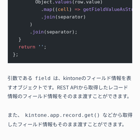
        Object.
values
(row.value)
          .
map
((
cell
) 
=>
 getFieldValueAsStrin
          .
join
(separator)
      )
      .
join
(separator);
  }
  return
 ''
;
};
引数である
は、kintoneのフィールド情報を表
field
すオブジェクトです。REST APIから取得したレコード
情報のフィールド情報をそのまま渡すことができます。
また、
などから取得
kintone.app.record.get()
したフィールド情報もそのまま渡すことができます。