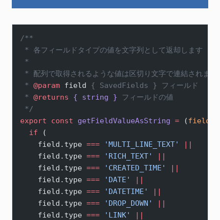
/**
 * 各フィールドタイプの値を文字列として返却します
 *
 * 配列で取得されるような値は区切り文字で連結されます
 * 
@param
 field
 { SavedFields } フィールド
 * 
@returns
 { string }
 フィールドの値
 */
export
 const
 getFieldValueAsString
 =
 (
field
) 
  if
 (
    field.type 
===
 'MULTI_LINE_TEXT'
 ||
    field.type 
===
 'RICH_TEXT'
 ||
    field.type 
===
 'CREATED_TIME'
 ||
    field.type 
===
 'DATE'
 ||
    field.type 
===
 'DATETIME'
 ||
    field.type 
===
 'DROP_DOWN'
 ||
    field.type 
===
 'LINK'
 ||