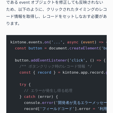
である event オブジェクトを修正しても反映されない
ため、以下のように、クリックされたタイミングのレコ
ード情報を取得し、レコードをセットしなおす必要があ
ります。
kintone.events.
on
(
'...'
, 
async
 (
event
) 
=>
 {
  const
 button
 =
 document.
createElement
(
'butt
  button.
addEventListener
(
'click'
, () 
=>
 {
    /** ボタンクリック時のレコード情報 */
    const
 { 
record
 } 
=
 kintone.app.record.
get
    try
 {
      // エラーが発生し得る処理
    } 
catch
 (error) {
      console.
error
(
'開発者が見るエラーメッセージ
      record[
'フィールドコード'
].error 
=
 '利用者