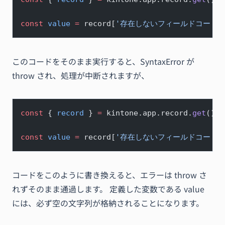
const
 value
 =
 record[
'存在しないフィールドコード'
このコードをそのまま実行すると、SyntaxError が
throw され、処理が中断されますが、
const
 { 
record
 } 
=
 kintone.app.record.
get
();
const
 value
 =
 record[
'存在しないフィールドコード'
コードをこのように書き換えると、エラーは throw さ
れずそのまま通過します。 定義した変数である value
には、必ず空の文字列が格納されることになります。