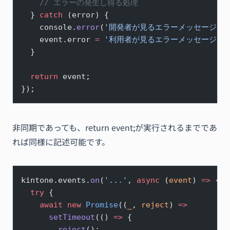
    // エラーの発生し得る処理
  } 
catch
 (error) {
    console.
error
(
'開発者が見るエラーメッセージ'
,
    event.error 
=
 '利用者が見るエラーメッセージ'
;
  }
  return
 event;
});
非同期であっても、return event;が実行されるまでであ
れば同様に記述可能です。
kintone.events.
on
(
'...'
, 
async
 (
event
) 
=>
 {
  try
 {
    await
 new
 Promise
((
_
, 
reject
) 
=>
      setTimeout
(() 
=>
 {
        reject
();