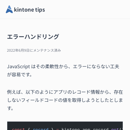
kintone tips
エラーハンドリング
2022年6月9日
にメンテナンス済み
JavaScript はその柔軟性から、エラーにならない工夫
が容易です。
例えば、以下のようにアプリのレコード情報から、存在
しないフィールドコードの値を取得しようとしたとしま
す。
const
 { 
record
 } 
=
 kintone.app.record.
get
();