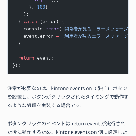
      }, 
100
)
    );
  } 
catch
 (error) {
    console.
error
(
'開発者が見るエラーメッセージ'
,
    event.error 
=
 '利用者が見るエラーメッセージ'
;
  }
  return
 event;
});
注意が必要なのは、kintone.events.on で独自にボタン
を設置し、ボタンがクリックされたタイミングで動作す
るような処理を実装する場合です。
ボタンクリックのイベントは return event が実行され
た後に動作するため、kintone.events.on 側に設定した