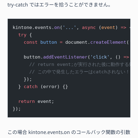
try-catch ではエラーを拾うことができません。
kintone.events.
on
(
'...'
, 
async
 (
event
) 
=>
 {
  try
 {
    const
 button
 =
 document.
createElement
(
'bu
    button.
addEventListener
(
'click'
, () 
=>
 {
      // return event;が実行された後に動作する
      // この中で発生したエラーはcatchされない！
    });
  } 
catch
 (error) {}
  return
 event;
});
この場合 kintone.events.on のコールバック関数の引数