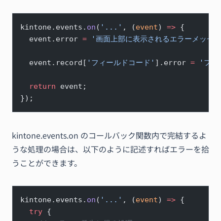
kintone.events.
on
(
'...'
, (
event
) 
=>
 {
  event.error 
=
 '画面上部に表示されるエラーメッセー
  event.record[
'フィールドコード'
].error 
=
 'フ
  return
 event;
});
kintone.events.on のコールバック関数内で完結するよ
うな処理の場合は、以下のように記述すればエラーを拾
うことができます。
kintone.events.
on
(
'...'
, (
event
) 
=>
 {
  try
 {