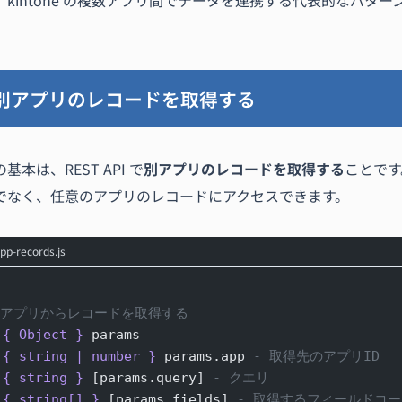
kintone の複数アプリ間でデータを連携する代表的なパタ
別アプリのレコードを取得する
本は、REST API で
別アプリのレコードを取得する
ことです
でなく、任意のアプリのレコードにアクセスできます。
pp-records.js
たアプリからレコードを取得する
 { Object }
 params
 { string | number }
 params.app
 - 取得先のアプリID
 { string }
 [params.query]
 - クエリ
 { string[] }
 [params.fields]
 - 取得するフィールドコ