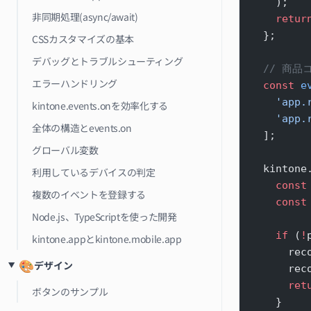
    );
非同期処理(async/await)
    retur
  };
CSSカスタマイズの基本
デバッグとトラブルシューティング
  // 商
エラーハンドリング
  const
 e
    'app
kintone.events.onを効率化する
    'app
全体の構造とevents.on
  ];
グローバル変数
  kintone
利用しているデバイスの判定
    const
複数のイベントを登録する
    const
Node.js、TypeScriptを使った開発
    if
 (
!
kintone.appとkintone.mobile.app
      rec
🎨
デザイン
      rec
      ret
ボタンのサンプル
    }