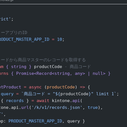
rict'
;
ターアプリのID
RODUCT_MASTER_APP_ID
 =
 10
;
品コードから商品マスターのレコードを取得する
am
 { string }
 productCode
 - 商品コード
urns
 { Promise<Record<string, any> | null> }
etProduct
 =
 async
 (
productCode
) 
=>
 {
 query
 =
 `商品コード = "${
productCode
}" limit 1`
;
 { 
records
 } 
=
 await
 kintone.
api
(
tone.api.
url
(
'/k/v1/records.json'
, 
true
),
T'
,
pp: 
PRODUCT_MASTER_APP_ID
, query }