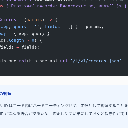
ns
 { Promise<{ records: Record<string, any>[] }> }
Records
 =
 (
params
) 
=>
 {
 
app
, 
query
 =
 ''
, 
fields
 =
 [] } 
=
 params;
ody
 =
 { app, query };
lds.
length
 >
 0
) {
fields 
=
 fields;
kintone.
api
(kintone.api.
url
(
'/k/v1/records.json'
, 
Dの管理
リ ID はコード内にハードコーディングせず、定数として管理すること
 ID が異なる場合があるため、変更しやすい形にしておくと保守性が向