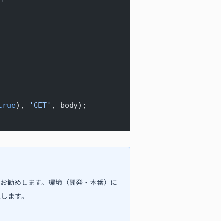
true
), 
'GET'
, body);
をお勧めします。環境（開発・本番）に
上します。