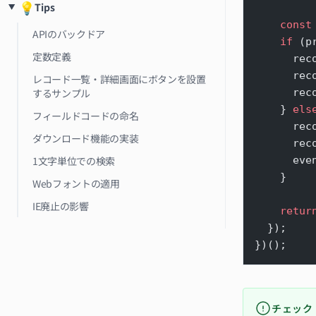
💡
Tips
    const
APIのバックドア
    if
 (p
定数定義
      rec
      rec
レコード一覧・詳細画面にボタンを設置
するサンプル
      rec
    } 
els
フィールドコードの命名
      rec
ダウンロード機能の実装
      rec
1文字単位での検索
      eve
    }
Webフォントの適用
IE廃止の影響
    retur
  });
})();
チェック