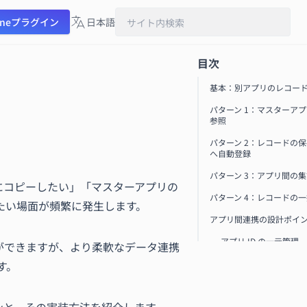
oneプラグイン
日本語
日本語
目次
English
基本：別アプリのレコー
Español
パターン 1：マスターア
参照
हिन्दी
パターン 2：レコードの
へ自動登録
パターン 3：アプリ間の
リにコピーしたい」「マスターアプリの
パターン 4：レコードの
たい場面が頻繁に発生します。
アプリ間連携の設計ポイ
アプリ ID の一元管理
ができますが、より柔軟なデータ連携
エラーハンドリングの
です。
まとめ
関連記事