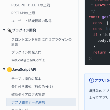
POST, PUT, DELETEの上限
 * 
@retur
 */
REST APIの上限
const
 get
ユーザー・組織情報の取得
  const
 {
  const
 b
🔌
プラグイン開発
  if
 (fie
フロントエンド刷新に伴うプラグインの
    body.
影響
  }
プラグイン開発入門
  return
 
};
setConfigとgetConfig
🟡
JavaScript API
テーブル操作の基本
アプリI
条件付き書式（行の色分け）
連携先のアプ
確認ダイアログの実装
よってアプリ
アプリ間のデータ連携