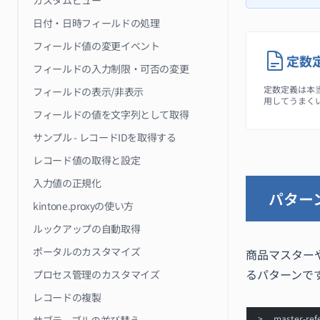
カスタムビュー
日付・日時フィールドの処理
フィールド値の変更イベント
定数
フィールドの入力制限・可否の変更
定数定義は本
フィールドの表示/非表示
用してうまく
フィールドの値を文字列として取得
サンプル - レコードIDを取得する
レコード値の取得と設定
入力値の正規化
パター
kintone.proxyの使い方
ルックアップの自動取得
ポータルのカスタマイズ
商品マスター
るパターンで
プロセス管理のカスタマイズ
レコードの複製
master-refe