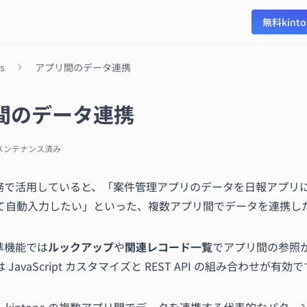
無料kint
ps
アプリ間のデータ連携
間のデータ連携
メンテナンス済み
 を業務で活用していると、「案件管理アプリのデータを日報アプ
て自動入力したい」といった、複数アプリ間でデータを連携し
の標準機能では
ルックアップ
や
関連レコード一覧
でアプリ間の参照
JavaScript カスタマイズと REST API の組み合わせが有効