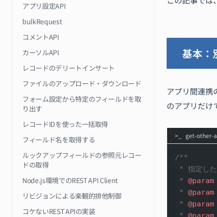
この記事では、
アプリ設定API
bulkRequest
コメントAPI
基本：
カーソルAPI
レコードのデリートインサート
ファイルのアップロード・ダウンロード
アプリ間連携の基
フォーム設定から特定のフィールドを取
のアプリだけ
り出す
レコードIDを使った一括取得
get-other-a
フィールド名を取得する
ルックアップフィールドの参照元レコー
/**
ドの取得
 * 指定し
Node.js環境でのREST API Client
 * 
@param
 * 
@param
リビジョンによる楽観的排他制御
 * 
@param
コケないREST APIの実装
 * 
@param