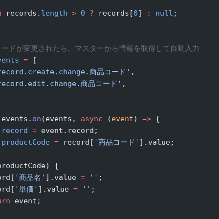
n
 records.
length
 >
 0
 ?
 records[
0
] 
:
 null
;
品コードが変更されたら、マスターから情報を取得して自動入力
vents
 =
 [
.record.create.change.商品コード'
,
.record.edit.change.商品コード'
,
.events.
on
(events, 
async
 (
event
) 
=>
 {
 record
 =
 event.record;
 productCode
 =
 record[
'商品コード'
].value;
productCode) {
ord[
'商品名'
].value 
=
 ''
;
ord[
'単価'
].value 
=
 ''
;
urn
 event;