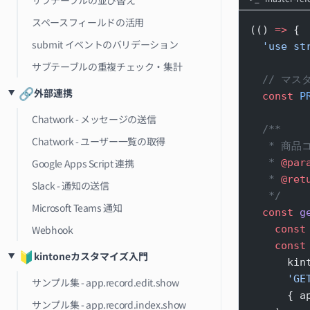
サブテーブルの並び替え
スペースフィールドの活用
(() 
=>
 {
submit イベントのバリデーション
  'use st
サブテーブルの重複チェック・集計
  // マス
🔗
外部連携
  const
 P
Chatwork - メッセージの送信
  /**
Chatwork - ユーザー一覧の取得
   * 商
Google Apps Script 連携
   * 
@par
   * 
@ret
Slack - 通知の送信
   */
Microsoft Teams 通知
  const
 g
Webhook
    const
    const
🔰
kintoneカスタマイズ入門
      kin
      'GE
サンプル集 - app.record.edit.show
      { a
サンプル集 - app.record.index.show