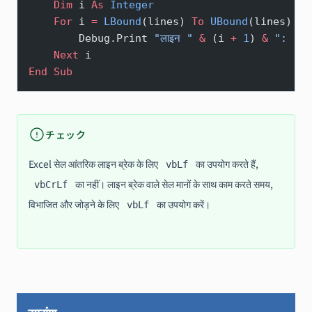
    Dim
 i 
As
 Integer
    For
 i 
=
 LBound
(lines) 
To
 UBound
(lines)
        Debug.Print 
"लाइन "
 &
 (i 
+
 1
) 
&
 ": "
 &
    Next
 i
End Sub
チェック
Excel सेल आंतरिक लाइन ब्रेक के लिए
का उपयोग करते हैं,
vbLf
का नहीं। लाइन ब्रेक वाले सेल मानों के साथ काम करते समय,
vbCrLf
विभाजित और जोड़ने के लिए
का उपयोग करें।
vbLf