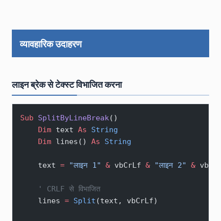
व्यावहारिक उदाहरण
लाइन ब्रेक से टेक्स्ट विभाजित करना
Sub
 SplitByLineBreak
()
    Dim
 text 
As
 String
    Dim
 lines() 
As
 String
    text 
=
 "लाइन 1"
 &
 vbCrLf 
&
 "लाइन 2"
 &
 vbCr
    ' CRLF से विभाजित
    lines 
=
 Split
(text, vbCrLf)