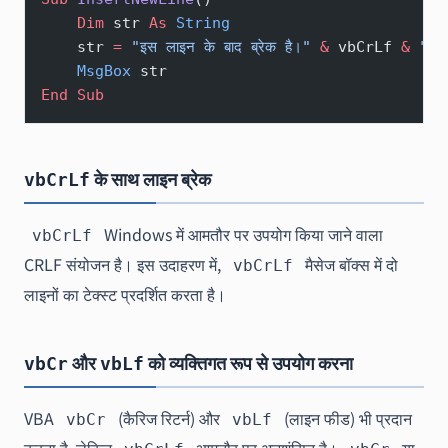
    Dim
 str 
As
 String
    str 
=
 "इस लाइन के बाद ब्रेक है।"
 &
 vbCrLf 
&
 "यह
    MsgBox
 str
End Sub
के साथ लाइन ब्रेक
vbCrLf
Windows में आमतौर पर उपयोग किया जाने वाला
vbCrLf
CRLF संयोजन है। इस उदाहरण में,
मैसेज बॉक्स में दो
vbCrLf
लाइनों का टेक्स्ट प्रदर्शित करता है।
और
को व्यक्तिगत रूप से उपयोग करना
vbCr
vbLf
VBA
(कैरिज रिटर्न) और
(लाइन फीड) भी प्रदान
vbCr
vbLf